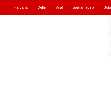
Haryana
Delhi
Viral
Sarkari Yojna
Job
का टाइम